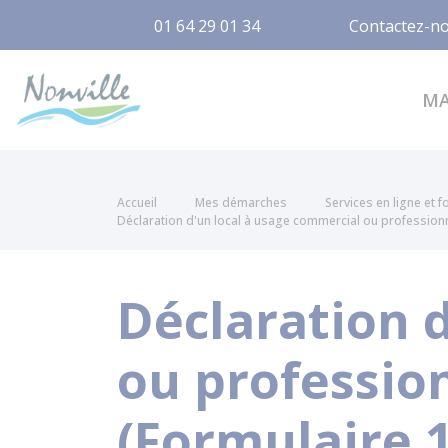
01 64 29 01 34
Contactez-n
Nonville
M
Accueil
Mes démarches
Services en ligne et 
Déclaration d'un local à usage commercial ou professionn
Déclaration 
ou profession
(Formulaire 