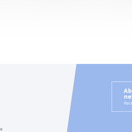
Ab
ne
Rece
ie