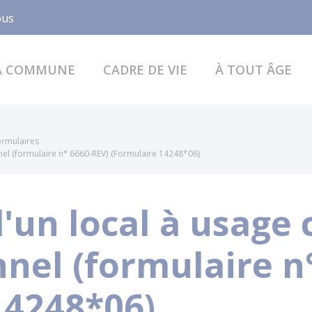
Facebook
ous
A COMMUNE
CADRE DE VIE
À TOUT ÂGE
formulaires
el (formulaire n° 6660-REV) (Formulaire 14248*06)
d'un local à usage
nel (formulaire n
14248*06)