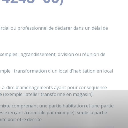
rcial ou professionnel de déclarer dans un délai de
xemples : agrandissement, division ou réunion de
ple : transformation d'un local d'habitation en local
est-à-dire d'aménagements ayant pour conséquence
té (exemple : atelier transformé en magasin).
 mixte comprenant une partie habitation et une partie
s exerçant à domicile par exemple), seule la partie
ité doit être décrite.