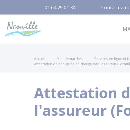
01 64 29 01 34
Contactez-n
Nonville
M
Accueil
Mes démarches
Services en ligne et 
Attestation de non-prise en charge par l'assureur (Formu
Attestation 
l'assureur (