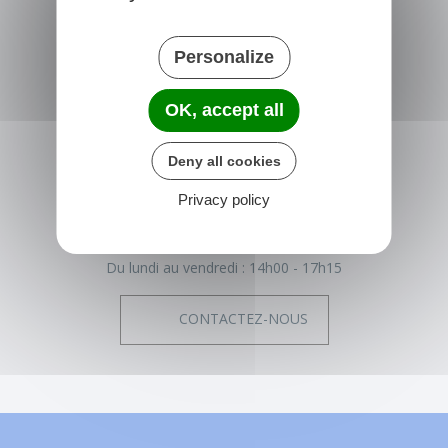
Personalize
NONVILLE
OK, accept all
Place de la Mairie
77140 nonville
Deny all cookies
France
Privacy policy
01 64 29 01 34
Horaires de la mairie
Du lundi au vendredi :
14h00 - 17h15
CONTACTEZ-NOUS