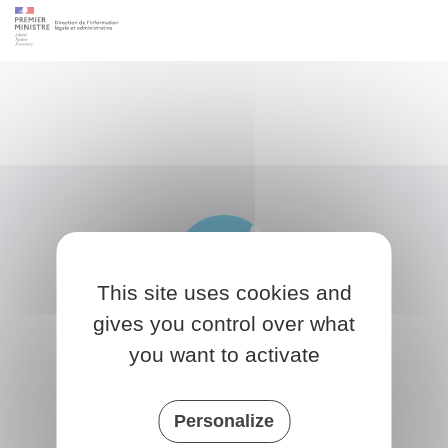
This site uses cookies and
gives you control over what
you want to activate
NONVILLE
Place de la Mairie
Personalize
77140 nonville