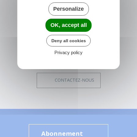
Personalize
NONVILLE
Place de la Mairie
OK, accept all
77140 nonville
France
Deny all cookies
01 64 29 01 34
Privacy policy
Horaires de la mairie
Du lundi au vendredi :
14h00 - 17h15
CONTACTEZ-NOUS
Abonnement