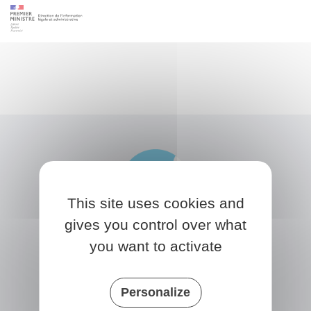
This site uses cookies and
gives you control over what
you want to activate
NONVILLE
Place de la Mairie
Personalize
77140 nonville