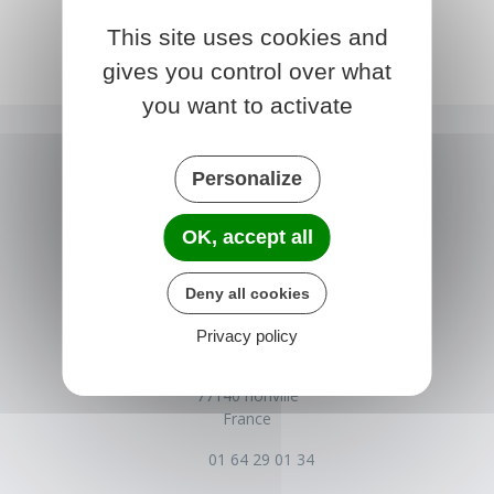
This site uses cookies and
gives you control over what
you want to activate
Personalize
OK, accept all
Deny all cookies
NONVILLE
Privacy policy
Place de la Mairie
77140 nonville
France
01 64 29 01 34