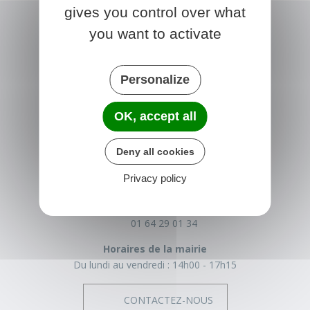
gives you control over what
you want to activate
Personalize
OK, accept all
NONVILLE
Deny all cookies
Place de la Mairie
Privacy policy
77140 nonville
France
01 64 29 01 34
Horaires de la mairie
Du lundi au vendredi :
14h00 - 17h15
CONTACTEZ-NOUS