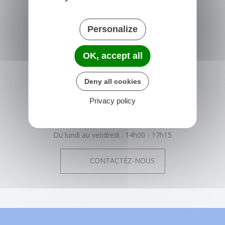
Personalize
NONVILLE
OK, accept all
Place de la Mairie
77140 nonville
Deny all cookies
France
Privacy policy
01 64 29 01 34
Horaires de la mairie
Du lundi au vendredi :
14h00 - 17h15
CONTACTEZ-NOUS