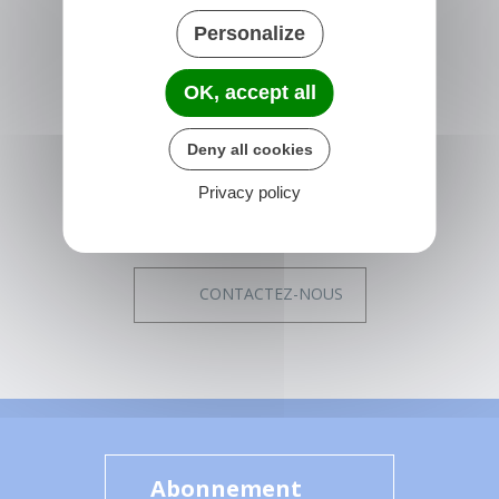
Personalize
NONVILLE
Place de la Mairie
OK, accept all
77140 nonville
France
Deny all cookies
01 64 29 01 34
Privacy policy
Horaires de la mairie
Du lundi au vendredi :
14h00 - 17h15
CONTACTEZ-NOUS
Abonnement