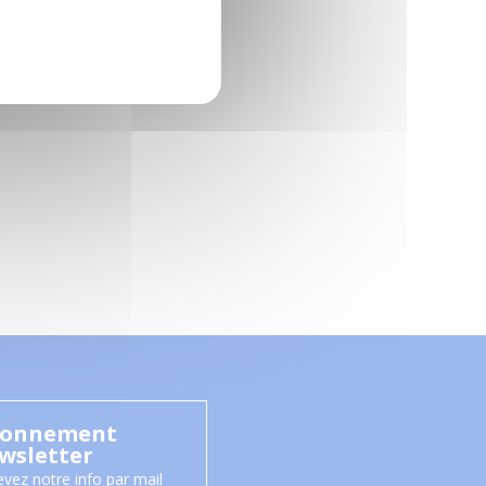
onnement
wsletter
vez notre info par mail