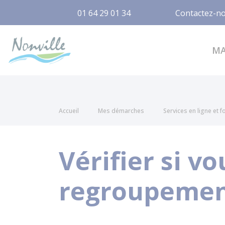
01 64 29 01 34
Contactez-n
Nonville
M
Accueil
Mes démarches
Services en ligne et 
Vérifier si v
regroupement