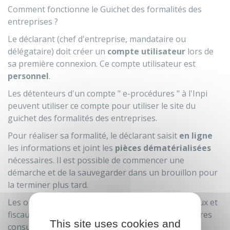
Comment fonctionne le Guichet des formalités des
entreprises ?
Le déclarant (chef d'entreprise, mandataire ou
délégataire) doit créer un
compte utilisateur
lors de
sa première connexion. Ce compte utilisateur est
personnel
.
Les détenteurs d'un compte " e-procédures " à l'
Inpi
peuvent utiliser ce compte pour utiliser le site du
guichet des formalités des entreprises.
Pour réaliser sa formalité, le déclarant saisit
en ligne
les informations et joint les
pièces dématérialisées
nécessaires. Il est possible de commencer une
démarche et de la sauvegarder dans un brouillon pour
la terminer plus tard.
Les organismes compétents (Insee, services sociaux et
fiscaux, greffes de tribunaux de commerce, chambres
This site uses cookies and
consulaires, etc.) traitent les informations reçues.