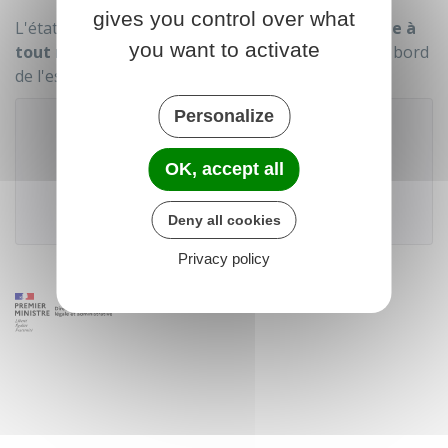
gives you control over what
L'état d'avancement des formalités est
consultable à
you want to activate
tout moment
sur le guichet, depuis le tableau de bord
de l'espace personnel.
Personalize
Accéder au téléservice
OK, accept all
Deny all cookies
Privacy policy