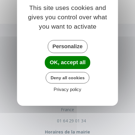
This site uses cookies and
gives you control over what
you want to activate
Personalize
OK, accept all
Deny all cookies
NONVILLE
Privacy policy
Place de la Mairie
77140 nonville
France
01 64 29 01 34
Horaires de la mairie