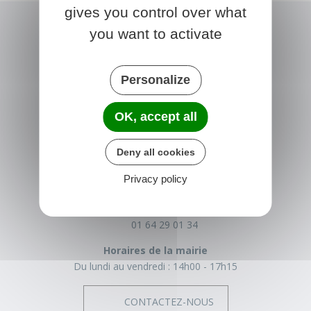
gives you control over what
you want to activate
Personalize
OK, accept all
NONVILLE
Deny all cookies
Place de la Mairie
Privacy policy
77140 nonville
France
01 64 29 01 34
Horaires de la mairie
Du lundi au vendredi :
14h00 - 17h15
CONTACTEZ-NOUS