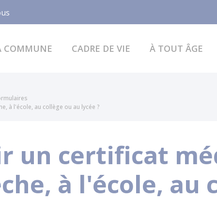
Facebook
ous
A COMMUNE
CADRE DE VIE
À TOUT ÂGE
formulaires
e, à l'école, au collège ou au lycée ?
r un certificat mé
che, à l'école, au 