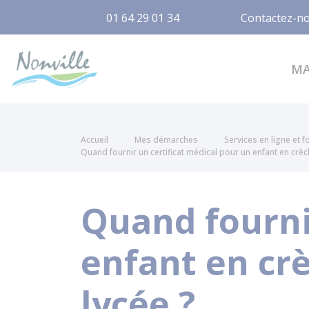
01 64 29 01 34
Contactez-n
Nonville
M
Accueil
Mes démarches
Services en ligne et 
Quand fournir un certificat médical pour un enfant en crèch
Quand fourni
enfant en crè
lycée ?