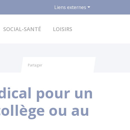
Liens externes
ACCÉDER AU FO
SOCIAL-SANTÉ
LOISIRS
Partager
Partager sur Facebook
Partager sur X - Twitter
Partager sur Linkedin
Partager par email
dical pour un
collège ou au