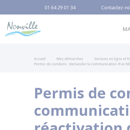
01 64 29 01 34
Contactez-n
Nonville
M
Accueil
Mes démarches
Services en ligne et 
Permis de conduire : demander la communication d'un NEP
Permis de co
communicatio
réactivation