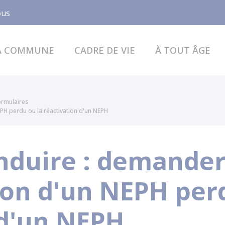
Facebook
ous
A COMMUNE
CADRE DE VIE
À TOUT ÂGE
formulaires
H perdu ou la réactivation d'un NEPH
nduire : demander
n d'un NEPH perd
 d'un NEPH