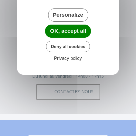
Personalize
NONVILLE
OK, accept all
Place de la Mairie
77140 nonville
France
Deny all cookies
01 64 29 01 34
Privacy policy
Horaires de la mairie
Du lundi au vendredi :
14h00 - 17h15
CONTACTEZ-NOUS