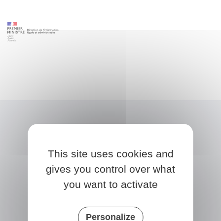
This site uses cookies and
gives you control over what
you want to activate
NONVILLE
Personalize
Place de la Mairie