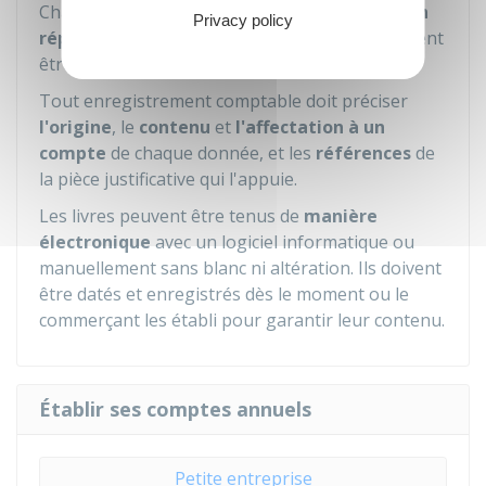
Chaque livre reçoit un
numéro d'identification
Privacy policy
répertorié par un greffier
. Ils doivent également
être
cotés et paraphés
.
Tout enregistrement comptable doit préciser
l'origine
, le
contenu
et
l'affectation à un
compte
de chaque donnée, et les
références
de
la pièce justificative qui l'appuie.
Les livres peuvent être tenus de
manière
électronique
avec un logiciel informatique ou
manuellement sans blanc ni altération. Ils doivent
être datés et enregistrés dès le moment ou le
commerçant les établi pour garantir leur contenu.
Établir ses comptes annuels
Petite entreprise