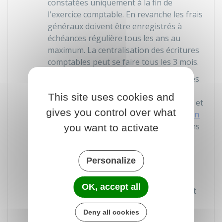
constatées uniquement à la fin de
l'exercice comptable. En revanche les frais
généraux doivent être enregistrés à
échéances régulière tous les ans au
maximum. La centralisation des écritures
comptables peut se faire tous les 3 mois.
Grand-livre
: livre qui rassemble tous les
comptes. Il reprend les informations du
This site uses cookies and
livre-journal en les classant par compte et
gives you control over what
dans l'ordre de numéro prévu par le
plan
comptable général (PCG)
. Les opérations
you want to activate
sont classées par ordre chronologique.
Manuel des procédures comptables
:
Personalize
document qui décrit les procédures et
l'organisation comptable pour
OK, accept all
comprendre le système de traitement et
la réalisation des contrôles.
Deny all cookies