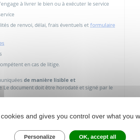
engage à livrer le bien ou à exécuter le service
service
tés de renvoi, délai, frais éventuels et
formulaire
es
s
ompétent en cas de litige.
mmuniquées
de manière lisible et
e
. Le document doit être horodaté et signé par le
 cookies and gives you control over what you w
AS
cette obligation d'information préalable encourt
physique ou
75 000 €
pour une personne morale. Il
ien remis les informations au client.
Personalize
OK, accept all