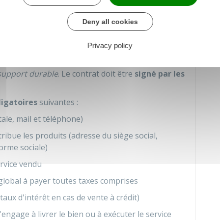
Deny all cookies
le bon de commande
Privacy policy
 le vendeur à domicile doit remettre à son client
support durable
. Le contrat doit être
signé par les
igatoires
suivantes :
ale, mail et téléphone)
stribue les produits (adresse du siège social,
forme sociale)
ervice vendu
x global à payer toutes taxes comprises
taux d'intérêt en cas de vente à crédit)
engage à livrer le bien ou à exécuter le service