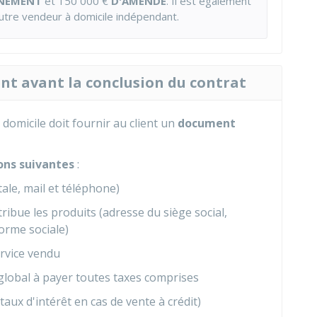
NNEMENT
et
150 000 €
D'AMENDE
. Il est également
autre vendeur à domicile indépendant.
ent avant la conclusion du contrat
domicile doit fournir au client un
document
ons suivantes
:
ale, mail et téléphone)
stribue les produits (adresse du siège social,
forme sociale)
ervice vendu
x global à payer toutes taxes comprises
taux d'intérêt en cas de vente à crédit)