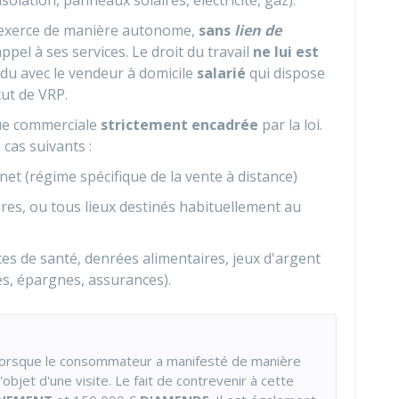
olation, panneaux solaires, électricité, gaz).
) exerce de manière autonome,
sans
lien de
appel à ses services. Le droit du travail
ne lui est
ondu avec le vendeur à domicile
salarié
qui dispose
tut de
VRP
.
que commerciale
strictement encadrée
par la loi.
 cas suivants :
et (régime spécifique de la vente à distance)
ires, ou tous lieux destinés habituellement au
ces de santé, denrées alimentaires, jeux d'argent
es, épargnes, assurances).
orsque le consommateur a manifesté de manière
'objet d'une visite. Le fait de contrevenir à cette