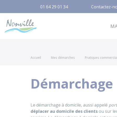
01 64 29 01 34
Contactez-n
Nonville
M
Accueil
Mes démarches
Pratiques commercia
Démarchage à
Le démarchage à domicile, aussi appelé
port
déplacer au domicile des clients
ou sur le