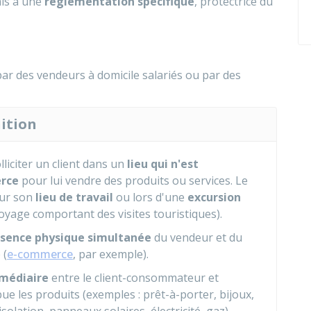
mis à une
réglementation spécifique
, protectrice du
ar des vendeurs à domicile salariés ou par des
ition
lliciter un client dans un
lieu qui n'est
erce
pour lui vendre des produits ou services. Le
sur son
lieu de travail
ou lors d'une
excursion
oyage comportant des visites touristiques).
sence physique simultanée
du vendeur et du
 (
e-commerce
, par exemple).
rmédiaire
entre le client-consommateur et
ibue les produits (exemples : prêt-à-porter, bijoux,