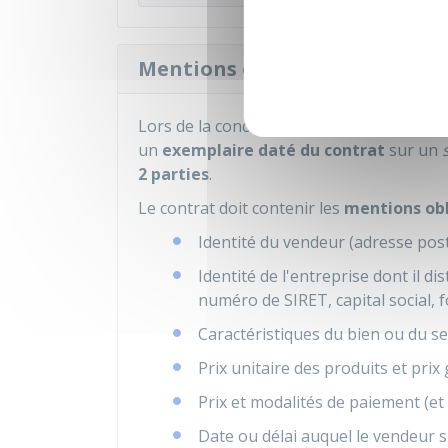
Mentions obligatoires dans 
Lors de la conclusion du bon de commande,
un
exemplaire daté du contrat
sur un
2 parties
.
Le contrat doit contenir les
mentions obl
Identité du vendeur (adresse post
Identité de l'entreprise dont il di
numéro de SIRET, capital social, 
Caractéristiques du bien ou du s
Prix unitaire des produits et pri
Prix et modalités de paiement (et 
Date ou délai auquel le vendeur s'