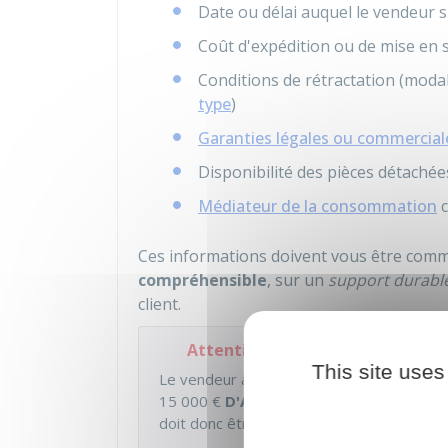
Date ou délai auquel le vendeur s'
Coût d'expédition ou de mise en 
Conditions de rétractation (modali
type
)
Garanties légales ou commercial
Disponibilité des pièces détachée
Médiateur de la consommation
c
Ces informations doivent vous être co
compréhensible
, sur un
support durabl
client.
Attention
This site uses
Le vendeur à domicile qui
NE RESPECTE P
15 000 €
D'AMENDE
pour une personne 
doit donc être capable de prouver qu'il a b