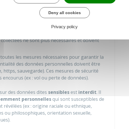
on
". Par exemple, une société n'a pas à collecter le
ts lorsqu'elle adresse uniquement de la
Deny all cookies
re
: la durée de conservation des informations doit
Privacy policy
du dispositif qui collecte ces données. Une fois
ns collectées ne sont plus nécessaires et doivent
 toutes les mesures nécessaires pour garantir la
ntialité des données personnelles doivent être
e, https, sauvegarde). Ces mesures de sécurité
 encourus (ex : vol ou perte de données).
 sur des données dites
sensibles
est
interdit
. Il
nemment personnelles
qui sont susceptibles de
t révélées (ex : origine raciale ou ethnique,
ses ou philosophiques, orientation sexuelle,
ues).