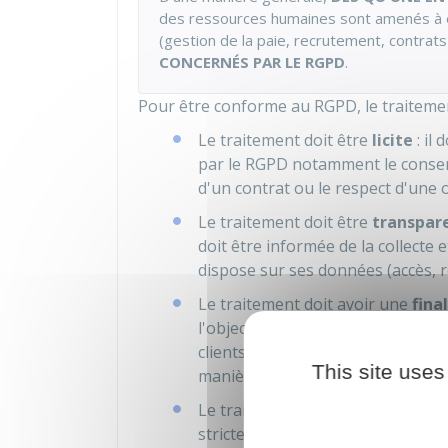
des ressources humaines sont amenés à 
(gestion de la paie, recrutement, contrats 
CONCERNÉS PAR LE RGPD
.
Pour être conforme au RGPD, le traiteme
Le traitement doit être
licite
: il
par le RGPD notamment le consen
d'un contrat ou le respect d'une o
Le traitement doit être
transpar
doit être informée de la collecte et
dispose sur ses données (accès, rec
Le traitement doit avoir une
fina
l'objectif poursuivi par la collect
clients, ressources humaines). Le
This site uses
manière incompatible avec cette fi
Le traitement doit être
proportio
strictement nécessaires à la réali