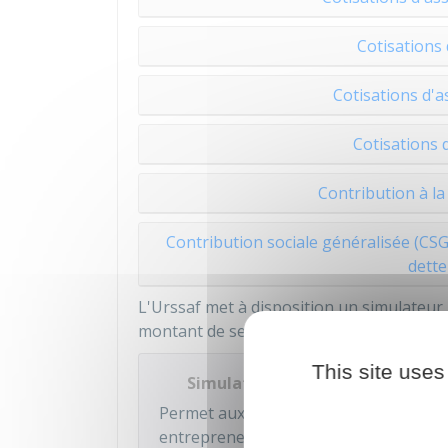
Cotisations 
Cotisations d'a
Cotisations d
Contribution à la
Contribution sociale généralisée (CS
dette
L'Urssaf met à disposition un simulateur p
montant de ses cotisations sociales en fo
This site uses
Simulateur de cotisations socia
Permet aux entrepreneurs individuels 
entrepreneurs ou régime micro-social)