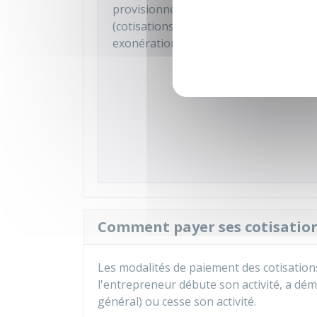
provisionnelles pour l'année en cours
(cotisations en début d'activité et à par
exonération Accre).
Accé
Comment payer ses cotisations
Les modalités de paiement des cotisations
l'entrepreneur débute son activité, a dém
général) ou cesse son activité.