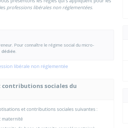
 vous présentons les règles qui s'appliquent pour les
les
professions libérales non réglementées
.
neur. Pour connaître le régime social du micro-
e dédiée
.
ession libérale non réglementée
t contributions sociales du
tisations et contributions sociales suivantes :
t maternité