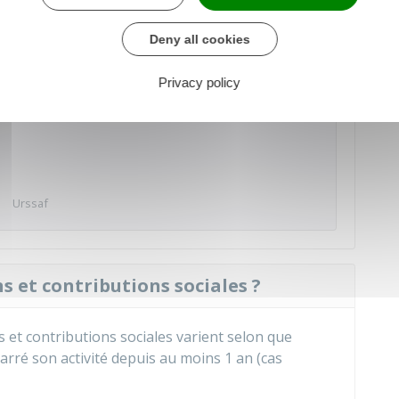
, en application des taux et barèmes en vigueur
tir de la 3e année d'activité, cotisations avec
Deny all cookies
Privacy policy
der au Simulateur
Urssaf
 et contributions sociales ?
 et contributions sociales varient selon que
arré son activité depuis au moins 1 an (cas