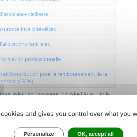
d'assurance vieillesse
ssurance invalidité-décès
'allocations familiales
 formation professionnelle
G) et Contribution pour le remboursement de la
 sociale (CRDS)
our aider l'entrepreneur individuel à calculer le
nction de leurs revenus :
 cookies and gives you control over what you w
les pour les indépendants
exerçant une activité en métropole (hors auto-
 d'estimer le montant de leurs cotisations
Personalize
OK, accept all