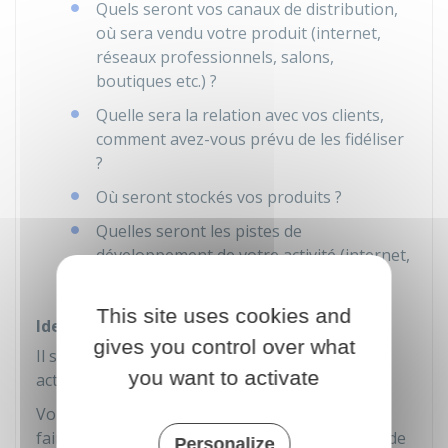
Quels seront vos canaux de distribution,
où sera vendu votre produit (internet,
réseaux professionnels, salons,
boutiques etc.) ?
Quelle sera la relation avec vos clients,
comment avez-vous prévu de les fidéliser
?
Où seront stockés vos produits ?
Quelles seront les pistes de
développement de votre activité (internet,
national, international, etc.) ?
This site uses cookies and
Identifier les contraintes
gives you control over what
Il s'agit de prévoir ce qui peut freiner votre
you want to activate
activité.
Vous devez identifier par exemple ce qui peut
faire grimper vos coûts de stockage, vos coûts de
Personalize