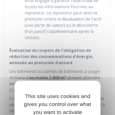
vous engage à garantir l'exactitude de
toutes les informations fournies au
repreneur. Le repreneur peut ainsi se
prémunir contre la dévaluation de l'actif
(une perte de valeur) ou la découverte
d'un passif supplémentaire après la
cession.
Évaluation du respect de l'obligation de
réduction des consommations d'énergie,
annexée au protocole d'accord
Les bâtiments ou parties de bâtiments
à usage
tertiaire
d'
au moins 1 000 m²
doivent atteindre
des
objectifs de réduction de consommation
d'énergie
d'ici 2030, 2040 et 2050.
This site uses cookies and
En cas de cession, l'évaluation du respect de cette
gives you control over what
obligation doit être
annexée à l'avant-contrat
à
titre d'information, sur la base de la dernière
you want to activate