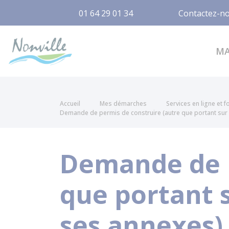
01 64 29 01 34
Contactez-n
Nonville
M
Accueil
Mes démarches
Services en ligne et 
Demande de permis de construire (autre que portant sur 
Demande de p
que portant 
ses annexes)