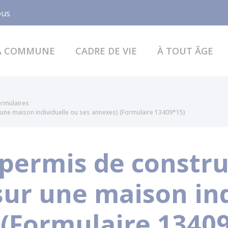
Facebook
ous
A COMMUNE
CADRE DE VIE
À TOUT ÂGE
formulaires
une maison individuelle ou ses annexes) (Formulaire 13409*15)
ermis de construi
sur une maison ind
 (Formulaire 1340