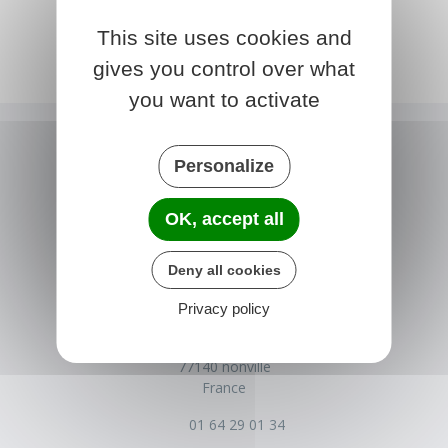
This site uses cookies and
gives you control over what
you want to activate
Personalize
OK, accept all
Deny all cookies
Privacy policy
NONVILLE
Place de la Mairie
77140 nonville
France
01 64 29 01 34