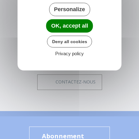
Personalize
NONVILLE
Place de la Mairie
OK, accept all
77140 nonville
France
Deny all cookies
01 64 29 01 34
Privacy policy
Horaires de la mairie
Du lundi au vendredi :
14h00 - 17h15
CONTACTEZ-NOUS
Abonnement