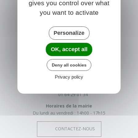
gives you control over what
you want to activate
Personalize
OK, accept all
NONVILLE
Deny all cookies
Place de la Mairie
77140 nonville
Privacy policy
France
01 64 29 01 34
Horaires de la mairie
Du lundi au vendredi :
14h00 - 17h15
CONTACTEZ-NOUS