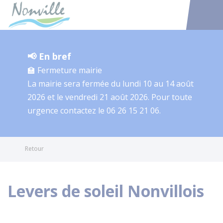
Nonville
Accéder au
📢 En bref
🏫 Fermeture mairie
La mairie sera fermée du lundi 10 au 14 août
2026 et le vendredi 21 août 2026. Pour toute
urgence contactez le 06 26 15 21 06.
Retour
Levers de soleil Nonvillois