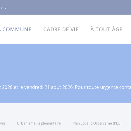
Facebook
ous
A COMMUNE
CADRE DE VIE
À TOUT ÂGE
 2026 et le vendredi 21 août 2026. Pour toute urgence contac
ives
Urbanisme Réglementaire
Plan Local d’Urbanisme (PLU)