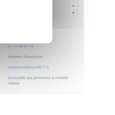
© Plan-interactif
© Contributeurs d'OpenStreetMap
Service Urbanisme
Place de la mairie
77140 NONVILLE
01 64 29 01 34
Horaires d'ouverture
urbanisme@nonville77.fr
Accessible aux personnes à mobilité
réduite