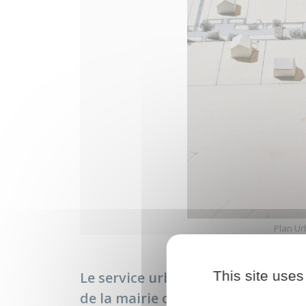
Plan Ur
This site uses
Le service urbanisme est joignabl
de la mairie ou par mail : urbani