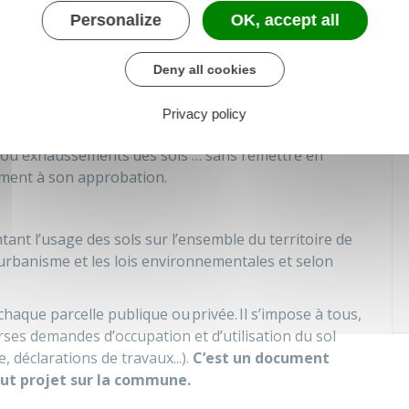
Personalize
OK, accept all
e légal pour la construction et l’aménagement d’un
Deny all cookies
et morale, et tout organisme souhaitant réaliser un
er au PLU de Nonville.
Privacy policy
nouveau projet : travaux, constructions,
 ou exhaussements des sols … sans remettre en
ement à son approbation.
ant l’usage des sols sur l’ensemble du territoire de
urbanisme et les lois environnementales et selon
haque parcelle publique ou privée. Il s’impose à tous,
verses demandes d’occupation et d’utilisation du sol
, déclarations de travaux...).
C’est un document
out projet sur la commune.