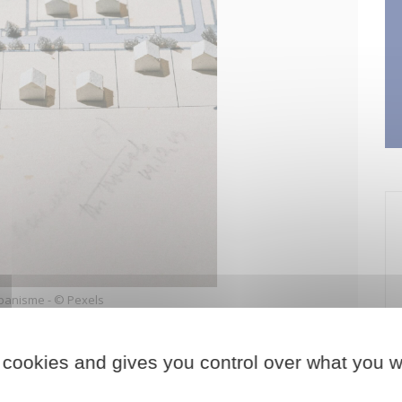
banisme - © Pexels
 cookies and gives you control over what you w
e par téléphone aux horaires d'ouverture
sme@nonville77.fr