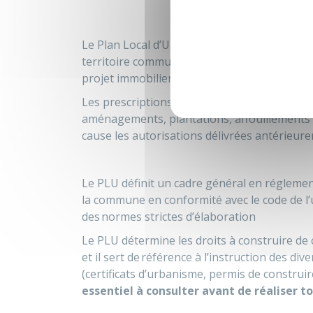
Le Plan Local d’Urbanisme (PLU) est le cadr
territoire communal. Toute personne privée 
projet immobilier à Nonville doit se conform
Les prescriptions du PLU s'imposent à tout 
aménagements, plantations, affouillements
cause les autorisations délivrées antérieur
Le PLU définit un cadre général en réglement
la commune en conformité avec le code de l’
des normes strictes d’élaboration
Le PLU détermine les droits à construire de c
et il sert de référence à l’instruction des di
(certificats d’urbanisme, permis de construire
essentiel à consulter avant de réaliser t