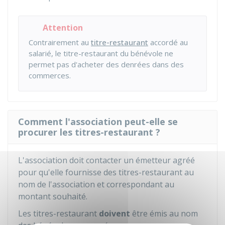
Attention
Contrairement au
titre-restaurant
accordé au
salarié, le titre-restaurant du bénévole ne
permet pas d'acheter des denrées dans des
commerces.
Comment l'association peut-elle se
procurer les titres-restaurant ?
L'association doit contacter un émetteur agréé
pour qu'elle fournisse des titres-restaurant au
nom de l'association et correspondant au
montant souhaité.
Les titres-restaurant
doivent
être émis au nom