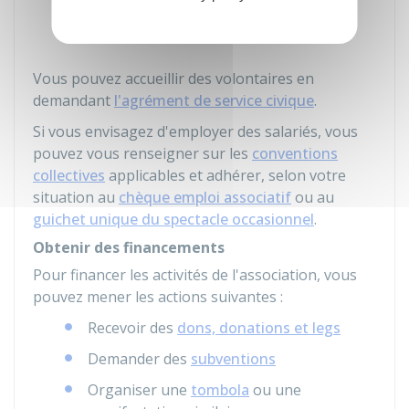
Congé des responsables associatifs
bénévoles
.
Vous pouvez accueillir des volontaires en
demandant
l'agrément de service civique
.
Si vous envisagez d'employer des salariés, vous
pouvez vous renseigner sur les
conventions
collectives
applicables et adhérer, selon votre
situation au
chèque emploi associatif
ou au
guichet unique du spectacle occasionnel
.
Obtenir des financements
Pour financer les activités de l'association, vous
pouvez mener les actions suivantes :
Recevoir des
dons, donations et legs
Demander des
subventions
Organiser une
tombola
ou une