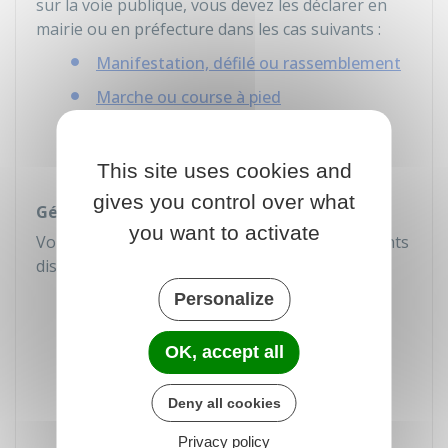
sur la voie publique, vous devez les déclarer en
mairie ou en préfecture dans les cas suivants :
Manifestation, défilé ou rassemblement
Marche ou course à pied
Course cycliste
Manifestation sportive motorisée
.
This site uses cookies and
gives you control over what
Gérer les ressources humaines
you want to activate
Vous pouvez soutenir les
bénévoles
via différents
dispositifs :
Formation
Personalize
Chèque-repas
OK, accept all
Réduction d'impôt pour leurs
frais non
remboursés
Deny all cookies
Congé de représentation
Privacy policy