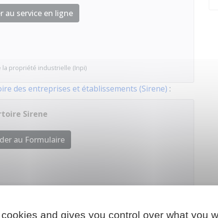
 au service en ligne
 la propriété industrielle (Inpi)
ire des entreprises et établissements (Sirene)
:
toire Sirene
der au Formulaire
istique et des études économiques (Insee)
 cookies and gives you control over what you w
 données des marques de l'
Inpi
,
car il est interdit