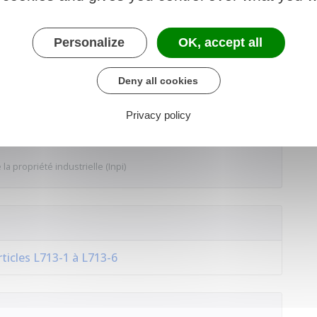
ré comme marque auprès d'elle :
Personalize
OK, accept all
Deny all cookies
 au service en ligne
Privacy policy
 la propriété industrielle (Inpi)
rticles L713-1 à L713-6