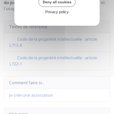
du public
, notamment selon l'activité, la notoriété, et
Deny all cookies
l'usage effectif.
Privacy policy
Textes de référence
Code de la propriété intellectuelle : article
L713-6
Code de la propriété intellectuelle : article
L722-1
Comment faire si...
Je crée une association