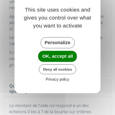
universitaire et des difficultés que vous
rencontrez.
This site uses cookies and
Après examen du dossier, la commission émet un
gives you control over what
avis d'attribution ou de refus d'attribution d'aide
you want to activate
et propose au directeur du Crous un montant.
Le directeur du Crous décide du montant final de
Personalize
l'aide.
Si vous souhaitez contester une décision vous
OK, accept all
concernant, vous pouvez faire un
recours
gracieux
auprès du directeur du Crous.
Deny all cookies
Privacy policy
Quel est le montant de l'allocation
spécifique annuelle ?
Le montant de l'aide correspond à un des
échelons 0 bis à 7 de la bourse sur critères