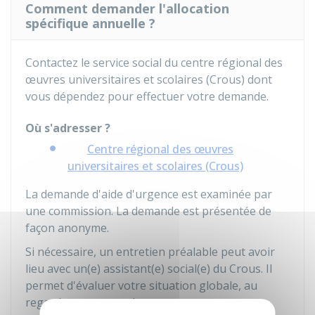
Comment demander l'allocation
spécifique annuelle ?
Contactez le service social du centre régional des
œuvres universitaires et scolaires (Crous) dont
vous dépendez pour effectuer votre demande.
Où s'adresser ?
Centre régional des œuvres
universitaires et scolaires (Crous)
La demande d'aide d'urgence est examinée par
une commission. La demande est présentée de
façon anonyme.
Si nécessaire, un entretien préalable peut avoir
lieu avec un(e) assistant(e) social(e) du Crous. Il
permet d'évaluer votre situation globale, au
regard notamment de votre parcours