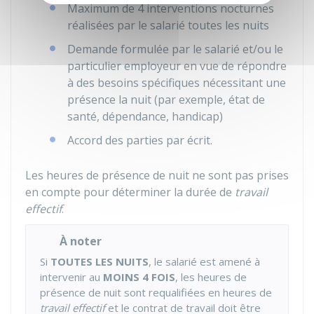
Maximum de 4 interventions nocturnes
réalisées par le salarié toutes les nuits
Demande formulée par le salarié et/ou le
particulier employeur en vue de répondre
à des besoins spécifiques nécessitant une
présence la nuit (par exemple, état de
santé, dépendance, handicap)
Accord des parties par écrit.
Les heures de présence de nuit ne sont pas prises
en compte pour déterminer la durée de
travail
effectif
.
À noter
Si
TOUTES LES NUITS
, le salarié est amené à
intervenir au
MOINS 4 FOIS
, les heures de
présence de nuit sont requalifiées en heures de
travail effectif
et le contrat de travail doit être