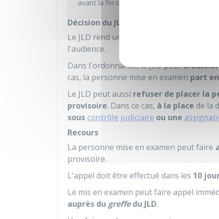
avant la fin du délai.
Décision du JLD
Le JLD rend une
ordonnance
. Elle est
noti
l'audience.
Dans l'ordonnance, le JLD peut
ordonner
cas, la personne mise en examen
part e
Le JLD peut aussi
refuser de placer la
provisoire
. Dans ce cas,
à la place
de la 
sous
contrôle judiciaire
ou une
assignati
Recours
La personne mise en examen peut faire
provisoire.
L'appel doit être effectué dans les
10 jou
Le mis en examen peut faire appel immé
auprès du
greffe
du JLD
.