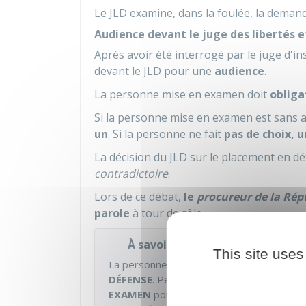
Le JLD examine, dans la foulée, la deman
Audience devant le juge des libertés e
Après avoir été interrogé par le juge d'
devant le JLD pour une
audience
.
La personne mise en examen doit
obliga
Si la personne mise en examen est sans 
un
. Si la personne ne fait
pas de choix, 
La décision du JLD sur le placement en dé
contradictoire
.
Lors de ce débat,
le
procureur de la Rép
parole
à tour de rôle.
À savoir
This site uses
La personne mise en examen a le
DROIT 
DÉFENSE
. Pendant ce délai, le JLD peut
M
EXAMEN
pour une durée maximale de 4
j