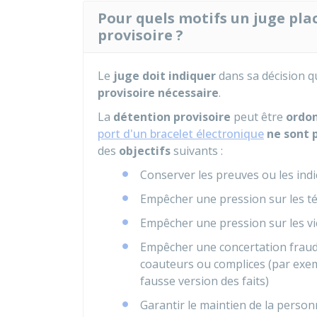
Pour quels motifs un juge pla
provisoire ?
Le
juge doit indiquer
dans sa décision q
provisoire nécessaire
.
La
détention provisoire
peut être
ordo
port d'un bracelet électronique
ne sont p
des
objectifs
suivants :
Conserver les preuves ou les indi
Empêcher une pression sur les té
Empêcher une pression sur les vic
Empêcher une concertation fraud
coauteurs ou complices (par exemp
fausse version des faits)
Garantir le maintien de la personn