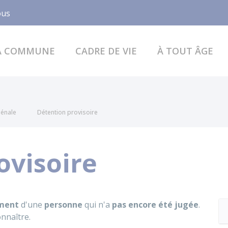
Facebook
ous
A COMMUNE
CADRE DE VIE
À TOUT ÂGE
pénale
Détention provisoire
ovisoire
ment
d'une
personne
qui n'a
pas encore été jugée
.
nnaître.