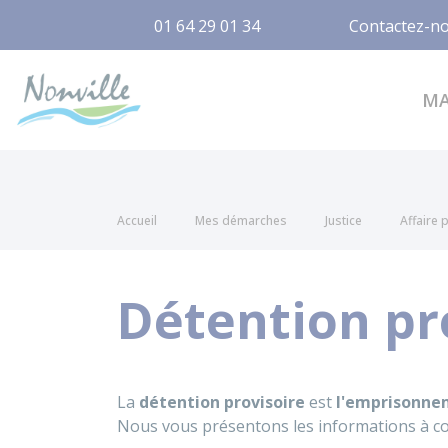
01 64 29 01 34
Contactez-n
Nonville
M
Accueil
Mes démarches
Justice
Affaire 
Détention pr
La
détention provisoire
est
l'emprisonne
Nous vous présentons les informations à co