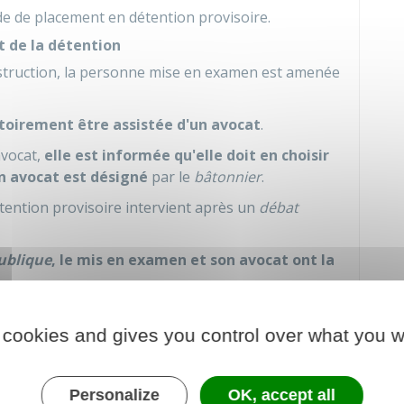
de de placement en détention provisoire.
t de la détention
instruction, la personne mise en examen est amenée
toirement être assistée d'un avocat
.
avocat,
elle est informée qu'elle doit en choisir
un avocat est désigné
par le
bâtonnier
.
tention provisoire intervient après un
débat
ublique
, le mis en examen et son avocat ont la
 cookies and gives you control over what you w
DE DEMANDER UN DÉLAI POUR PRÉPARER SA
ETTRE EN PRISON LA PERSONNE MISE EN
ours ouvrables
. Une nouvelle audience doit avoir lieu
Personalize
OK, accept all