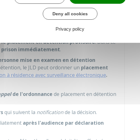
Deny all cookies
fiée
à la personne mise en examen à la fin de
Privacy policy
 le placement en détention provisoire
. Dans ce
n prison immédiatement
.
 personne mise en examen en détention
détention, le JLD peut ordonner un
placement
on à résidence avec surveillance électronique
.
appel
de l'ordonnance
de placement en détention
rs
qui suivent la
notification
de la décision.
diatement
après l'audience par déclaration