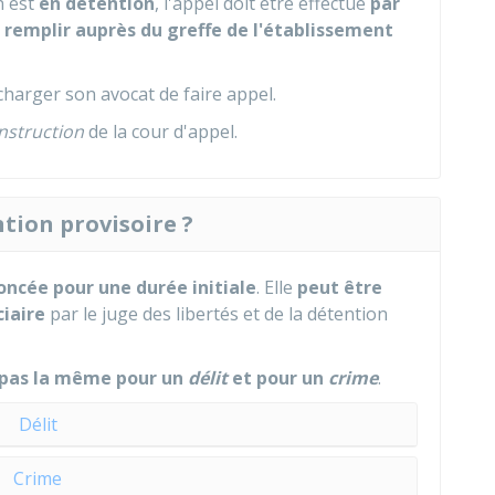
n est
en détention
, l'appel doit être effectué
par
 remplir auprès du greffe de l'établissement
harger son avocat de faire appel.
nstruction
de la cour d'appel.
ntion provisoire ?
oncée pour une durée initiale
. Elle
peut être
ciaire
par le juge des libertés et de la détention
pas la même pour un
délit
et pour un
crime
.
Délit
Crime