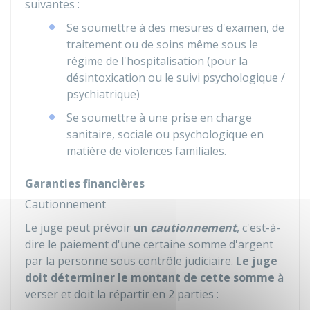
suivantes :
Se soumettre à des mesures d'examen, de
traitement ou de soins même sous le
régime de l'hospitalisation (pour la
désintoxication ou le suivi psychologique /
psychiatrique)
Se soumettre à une prise en charge
sanitaire, sociale ou psychologique en
matière de violences familiales.
Garanties financières
Cautionnement
Le juge peut prévoir
un
cautionnement
, c'est-à-
dire le paiement d'une certaine somme d'argent
par la personne sous contrôle judiciaire.
Le juge
doit déterminer le montant de cette somme
à
verser et doit la répartir en 2 parties :