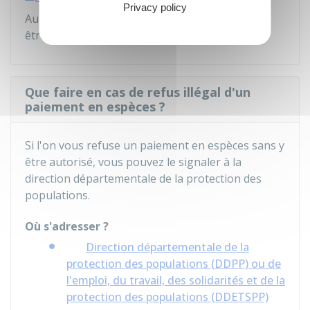
Privacy policy
Au-delà de cette somme, ces paiements doivent
être réglés par
virement
.
Que faire en cas de refus illégal d'un
paiement en espèces ?
Si l'on vous refuse un paiement en espèces sans y
être autorisé, vous pouvez le signaler à la
direction départementale de la protection des
populations.
Où s'adresser ?
Direction départementale de la
protection des populations (DDPP) ou de
l'emploi, du travail, des solidarités et de la
protection des populations (DDETSPP)