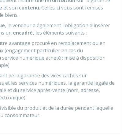
doivent inclure une
information
sur la garantie
e
et son
contenu
. Celles-ci vous sont remises
de biens.
ue
, le vendeur a également l'obligation d'insérer
ans un
encadré,
les éléments suivants :
 autre avantage procuré en remplacement ou en
x (engagement particulier en cas du
service numérique acheté : mise à disposition
ple)
nt de la garantie des vices cachés sur
s et les services numériques, la garantie légale de
ale et du service après-vente (nom, adresse,
ectronique)
évisible du produit et de la durée pendant laquelle
 au consommateur.