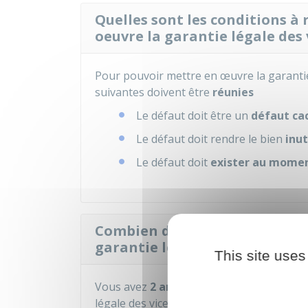
Quelles sont les conditions à
oeuvre la garantie légale des 
Pour pouvoir mettre en œuvre la garantie
suivantes doivent être
réunies
Le défaut doit être un
défaut ca
Le défaut doit rendre le bien
inu
Le défaut doit
exister au momen
Combien de temps a le conso
garantie légale des vices cach
This site uses
Vous avez
2 ans à partir de la découve
légale des vices cachés. Et ce, dans la limi