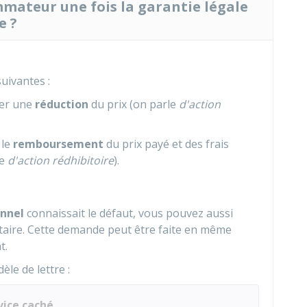
ateur une fois la garantie légale
e ?
uivantes :
der une
réduction
du prix (on parle
d'action
 le
remboursement
du prix payé et des frais
le
d'action rédhibitoire
).
onnel
connaissait le défaut, vous pouvez aussi
ire. Cette demande peut être faite en même
t.
èle de lettre :
ice caché