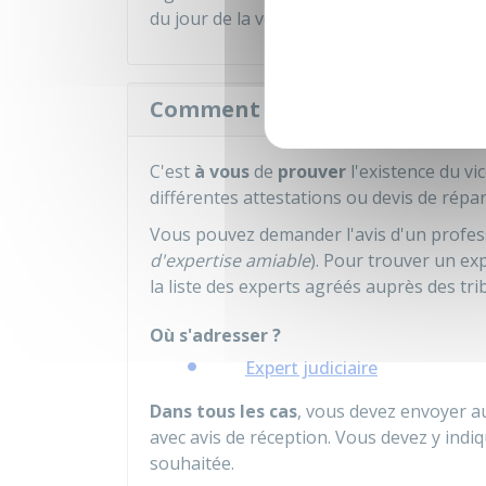
du jour de la vente).
Comment faire jouer la garant
C'est
à vous
de
prouver
l'existence du vi
différentes attestations ou devis de répar
Vous pouvez demander l'avis d'un profes
d'expertise amiable
). Pour trouver un ex
la liste des experts agréés auprès des tr
Où s'adresser ?
Expert judiciaire
Dans tous les cas
, vous devez envoyer 
avec avis de réception. Vous devez y ind
souhaitée.