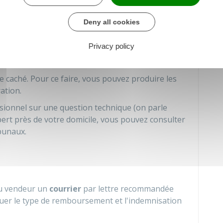
Deny all cookies
Privacy policy
ie légale des vices cachés ?
ce caché. Pour ce faire, vous pouvez produire les
ation.
sionnel sur une question technique (on parle
pert près de votre domicile, vous pouvez consulter
ibunaux.
au vendeur un
courrier
par lettre recommandée
iquer le type de remboursement et l'indemnisation