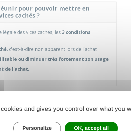
 réunir pour pouvoir mettre en
vices cachés ?
 légale des vices cachés, les
3 conditions
ché
, c'est-à-dire non apparent lors de l'achat
tilisable ou diminuer très fortement son usage
t de l'achat
.
mmateur pour mettre en oeuvre la
és ?
 cookies and gives you control over what you w
rte du défaut
pour mettre en œuvre la garantie
Personalize
OK, accept all
te de
20 ans après l'achat
(c'est-à-dire à compter