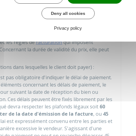
es) et/ou
exécution de la prestation de service
t la date d'exécution de la prestation).
Deny all cookies
prix
:
barème des prix unitaires
et
éventuelles
es, ristournes, etc.) : les prix peuvent être indiqués
Privacy policy
préférable d'indiquer un barème comportant des prix
ec les règles de
facturation
qui imposent
 Concernant la durée de validité du prix, elle peut
tions dans lesquelles le client doit payer) :
'est pas obligatoire d'indiquer le délai de paiement.
'éléments concernant les délais de paiement, le
jour suivant la date de réception du bien ou
on. Ces délais peuvent être fixés librement par les
iqué devra respecter les plafonds légaux soit
60
r de la date d'émission de la facture
, ou
45
élai est expressément convenu entre les parties et
nière excessive le vendeur. S'agissant d'une
élai de paiement ne peut en revanche dépasser 45