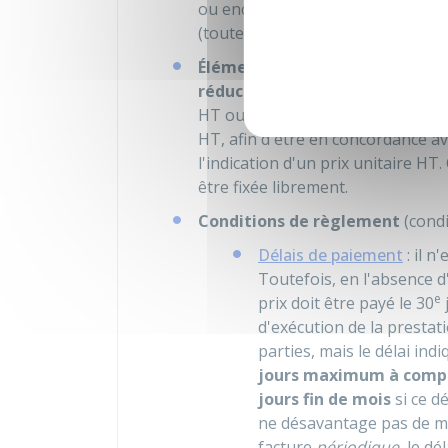
ou encore les différentes garanti
(toutes les informations concernan
Éléments de détermination du 
réductions de prix
(rabais, remis
HT
ou
TTC
. En pratique, il est 
HT, afin d'être en concordance av
l'indication d'un prix unitaire HT.
être fixée librement.
Conditions de règlement
(condi
Délais de paiement
: il n
Toutefois, en l'absence d
e
prix doit être payé le 30
d'exécution de la prestati
parties, mais le délai ind
jours maximum à compte
jours fin de mois
si ce d
ne désavantage pas de ma
facture
périodique
, le d