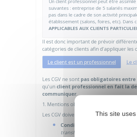
Un client professionnel peut être assimilé
suivantes : entreprise de 5 salariés maxim
pas dans le cadre de son activité principal
établissement (salons, foires, etc). Dans 
APPLICABLES AUX CLIENTS PARTICULIE
Il est donc important de prévoir différente
catégories de clients afin d'appliquer les
Le client est un professionnel
Le cl
Les CGV ne sont
pas obligatoires entre
qu'un
client professionnel en fait la d
communiquer
.
1. Mentions obligatoires
This site uses
Les CGV doivent alors
obligatoirement 
Conditions de vente du bien
(to
transfert de propriété
du bien, le