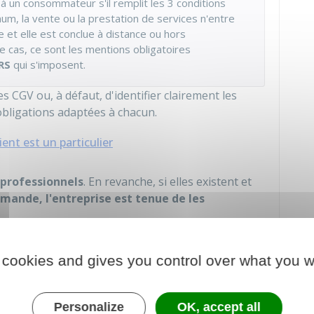
 à un consommateur s'il remplit les 3 conditions
um, la vente ou la prestation de services n'entre
e et elle est conclue à distance ou hors
ce cas, ce sont les mentions obligatoires
RS
qui s'imposent.
s CGV ou, à défaut, d'identifier clairement les
 obligations adaptées à chacun.
ient est un particulier
 professionnels
. En revanche, si elles existent et
emande, l'entreprise est tenue de les
 cookies and gives you control over what you w
comporter les informations suivantes
:
utes les informations concernant les modalités de
s conditions de livraison en cas de vente à distance
Personalize
OK, accept all