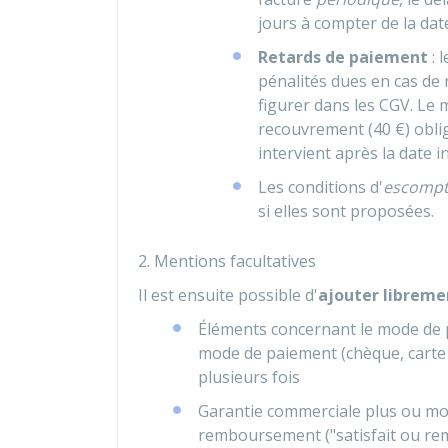
jours à compter de la date
Retards de paiement
: 
pénalités dues en cas de
figurer dans les CGV. Le m
recouvrement (
40 €
) obl
intervient après la date i
Les conditions d'
escomp
si elles sont proposées.
2. Mentions facultatives
Il est ensuite possible d'
ajouter libreme
Éléments concernant le mode de pa
mode de paiement (chèque, carte b
plusieurs fois
Garantie commerciale plus ou moi
remboursement ("satisfait ou re