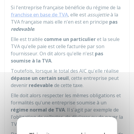
Si l'entreprise française bénéficie du régime de la
franchise en base de TVA
, elle est
assujettie
à la
TVA française mais elle n'en est en principe
pas
redevable
.
Elle est traitée
comme un particulier
et la seule
TVA qu'elle paie est celle facturée par son
fournisseur. On dit alors qu'elle n'est
pas
soumise à la TVA
.
Toutefois, lorsque le total des
AIC
qu'elle réalise
dépasse un certain seuil
, cette entreprise peut
devenir
redevable
de cette taxe.
Elle doit alors respecter les mêmes obligations et
formalités qu'une entreprise soumise à un
régime normal de TVA
. Il s'agit par exemple de
l'obligation de collecter, de déclarer ou de payer la
TVA à l'administration fiscale.