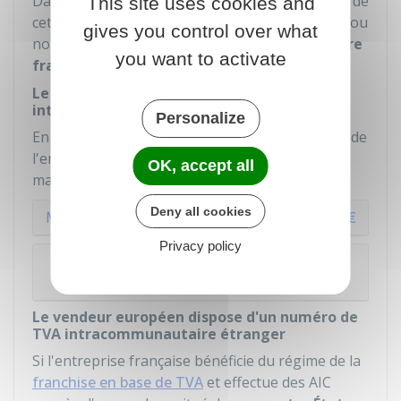
Dans cette situation, les modalités de paiement de
This site uses cookies and
cette TVA varient selon que le vendeur dispose ou
gives you control over what
non
d'un numéro de TVA intracommunautaire
you want to activate
français
.
Le vendeur dispose d'un numéro de TVA
intracommunautaire français
Personalize
En fonction du montant global des acquisitions de
l'entreprise sur une
année civile
, les règles en
OK, accept all
matière de TVA sont différentes.
Deny all cookies
Montant annuel hors taxe inférieur à 10 000 €
Privacy policy
Montant annuel hors taxe supérieur à
10 000 €
Le vendeur européen dispose d'un numéro de
TVA intracommunautaire étranger
Si l'entreprise française bénéficie du régime de la
franchise en base de TVA
et effectue des
AIC