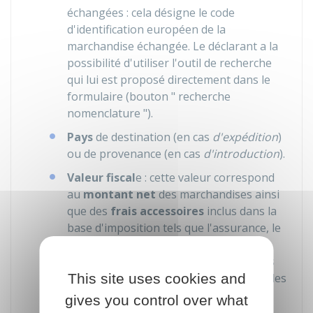
échangées : cela désigne le code
d'identification européen de la
marchandise échangée. Le déclarant a la
possibilité d'utiliser l'outil de recherche
qui lui est proposé directement dans le
formulaire (bouton " recherche
nomenclature ").
Pays
de destination (en cas
d'expédition
)
ou de provenance (en cas
d'introduction
).
Valeur fiscal
e : cette valeur correspond
au
montant net
des marchandises ainsi
que des
frais accessoires
inclus dans la
base d'imposition tels que l'assurance, le
fret, les frais de dossier... Les frais de
transport y sont inclus uniquement s'ils
This site uses cookies and
figurent sur la même facture que celle des
marchandises.
gives you control over what