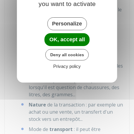
Cette valeur est indiquée en euros, en
you want to activate
arrondissant à l'unité supérieure. Dans le
cas où une valeur est arrondie à 0 (par
Personalize
exemple pour une transaction évaluée
à 0,48 €) elle ne doit pas être déclarée.
OK, accept all
Masse nette
: c'est-à-dire la masse en
kilogrammes des marchandises sans
Deny all cookies
leurs éventuels emballages.
Unités de mesure supplémentaires : celles
Privacy policy
qui sont autres que des kilogrammes.
Cela inclut par exemple des paires
lorsqu'il est question de chaussures, des
litres, des grammes...
Nature
de la transaction : par exemple un
achat ou une vente, un transfert d'un
stock vers un entrepôt...
Mode de
transport
: il peut être