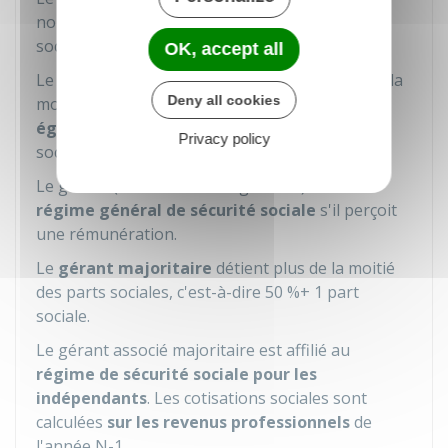
nombre de parts sociales qu'il détient dans la
société.
OK, accept all
Le gérant est
minoritaire
s'il détient moins de la
Deny all cookies
moitié des parts sociales de la société. Il est
égalitaire
lorsqu'il détient la moitié des parts
Privacy policy
sociales.
Le gérant (minoritaire ou égalitaire) relève du
régime général de sécurité sociale
s'il perçoit
une rémunération.
Le
gérant majoritaire
détient plus de la moitié
des parts sociales, c'est-à-dire
50 %
+ 1 part
sociale.
Le gérant associé majoritaire est affilié au
régime de sécurité sociale pour les
indépendants
. Les cotisations sociales sont
calculées
sur les revenus professionnels
de
l'année N-1.