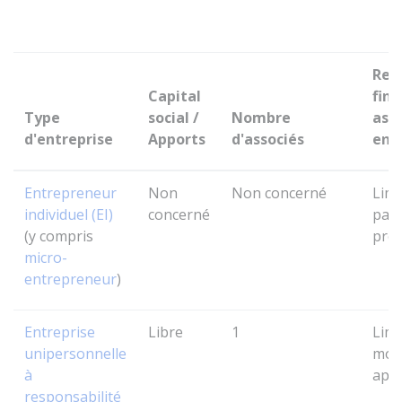
Res
Capital
fina
Type
social /
Nombre
asso
d'entreprise
Apports
d'associés
ent
Entrepreneur
Non
Non concerné
Limi
individuel (EI)
concerné
pat
(y compris
prof
micro-
entrepreneur
)
Entreprise
Libre
1
Limi
unipersonnelle
mon
à
app
responsabilité