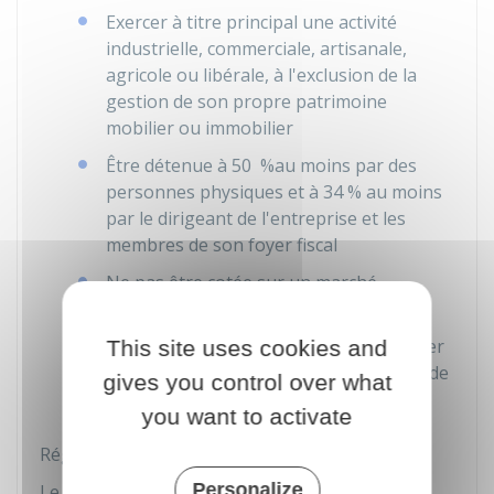
Exercer à titre principal une activité
industrielle, commerciale, artisanale,
agricole ou libérale, à l'exclusion de la
gestion de son propre patrimoine
mobilier ou immobilier
Être détenue à
50 %
au moins par des
personnes physiques et à
34 %
au moins
par le dirigeant de l'entreprise et les
membres de son foyer fiscal
Ne pas être cotée sur un marché
réglementé
Employer moins de 50 salariés et réaliser
This site uses cookies and
un chiffre d'affaires annuel ou un total de
gives you control over what
bilan inférieur à
10 millions €
you want to activate
Régime social du gérant de SARL
Personalize
Le régime social du gérant associé dépend du