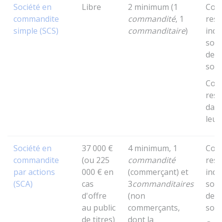
Société en
Libre
2 minimum (1
Com
commandite
commandité
, 1
res
simple (SCS)
commanditaire
)
indé
soli
des 
soci
Comm
res
dans
leur
Société en
37 000 €
4 minimum, 1
Com
commandite
(ou
225
commandité
res
par actions
000 €
en
(commerçant) et
indé
(SCA)
cas
3
commanditaires
soli
d'offre
(non
des 
au public
commerçants,
soci
de titres)
dont la