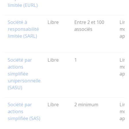
limitée (EURL)
Société à
Libre
Entre 2 et 100
Limi
responsabilité
associés
mon
limitée (SARL)
app
Société par
Libre
1
Limi
actions
mon
simplifiée
app
unipersonnelle
(SASU)
Société par
Libre
2 minimum
Limi
actions
mon
simplifiée (SAS)
app