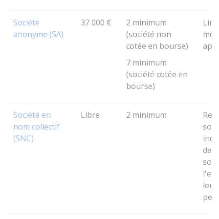
Société
37 000 €
2 minimum
Limi
anonyme (SA)
(société non
mon
cotée en bourse)
app
7 minimum
(société cotée en
bourse)
Société en
Libre
2 minimum
Res
nom collectif
soli
(SNC)
indé
dett
soci
l'en
leur
per