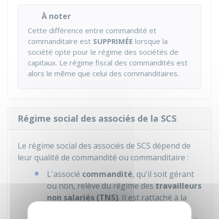
À noter
Cette différence entre commandité et
commanditaire est
SUPPRIMÉE
lorsque la
société opte pour le régime des sociétés de
capitaux. Le régime fiscal des commandités est
alors le même que celui des commanditaires.
Régime social des associés de la SCS
Le régime social des associés de SCS dépend de
leur qualité de commandité ou commanditaire :
L'associé
commandité
, qu'il soit gérant
ou non, relève du régime des
travailleurs
non salariés (TNS)
. Il est rattaché à la
sécurité sociale des indépendants (SSI),