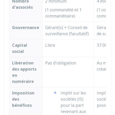
Nombre
2 minimum
4 minim
d'associés
(1 commandité et 1
(1 comman
commanditaire)
commandi
Gouvernance
Gérant(s) + Conseil de
Gérant(s)
surveillance (facultatif)
de survei
Capital
Libre
37 000 €
social
Libération
Pas d'obligation
Au moins 
des apports
création
en
numéraire
Imposition
Impôt sur les
Impôt sur
des
sociétés (IS)
sociétés (
bénéfices
pour la part
possible 
revenant aux