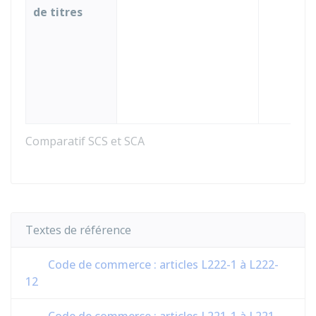
de titres
d
a
(
s
L
(
Comparatif SCS et SCA
Textes de référence
Code de commerce : articles L222-1 à L222-
12