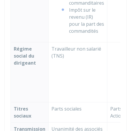
commanditaires
Impôt sur le
revenu (IR)
pour la part des
commandités
Régime
Travailleur non salarié
T
social du
(TNS)
g
dirigeant
c
A
s
g
c
Titres
Parts sociales
Parts soc
sociaux
Actions
Transmission
Unanimité des associés
U