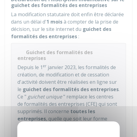
guichet des formalités des entreprises
La modification statutaire doit enfin être déclarée
dans un délai d'
1 mois
à compter de la prise de
décision, sur le site internet du
guichet des
formalités des entreprises
:
Guichet des formalités des
entreprises
er
Depuis le 1
janvier 2023, les formalités de
création, de modification et de cessation
d'activité doivent être réalisées en ligne sur
le
guichet des formalités des entreprises
.
Ce "
guichet unique
" remplace les centres
de formalités des entreprises (CFE) qui sont
supprimés. Il concerne
toutes les
entreprises
, quelle que soit leur forme
juridique ou leur activité.