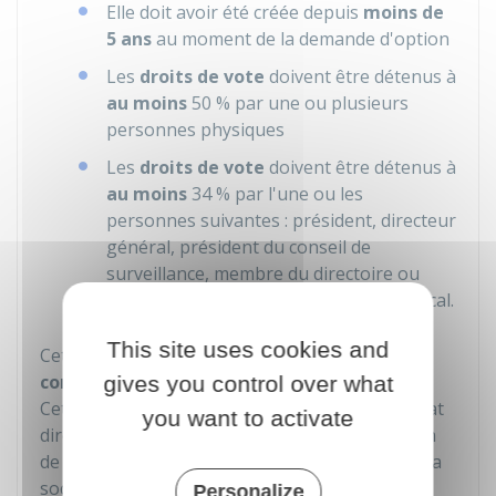
Elle doit avoir été créée depuis
moins de
5 ans
au moment de la demande d'option
Les
droits de vote
doivent être détenus à
au moins
50 %
par une ou plusieurs
personnes physiques
Les
droits de vote
doivent être détenus à
au moins
34 %
par l'une ou les
personnes suivantes : président, directeur
général, président du conseil de
surveillance, membre du directoire ou
gérant et les membres de leur foyer fiscal.
This site uses cookies and
Cette option est valable pour
5 exercices
comptables
et ne peut pas être renouvelée.
gives you control over what
Cette option entraine une imposition du résultat
you want to activate
directement au niveau des associés, en fonction
de la participation de chacun dans le capital de la
société.
Personalize