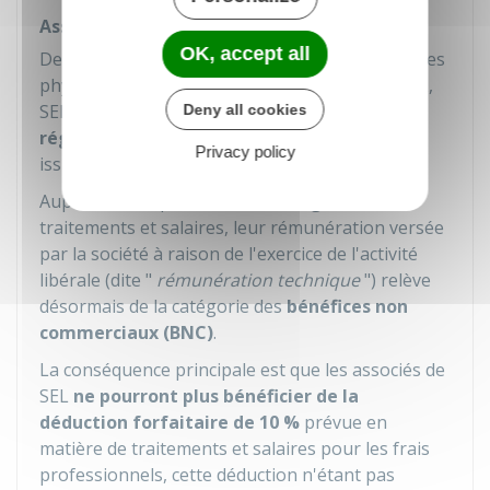
Associés titulaires de BNC
OK, accept all
er
Depuis le 1
janvier 2024, les associés personnes
physiques de sociétés d'exercice libéral (SELARL,
SELAS, SELAFA...) connaissent un
nouveau
Deny all cookies
régime de taxation de leur rémunération
Privacy policy
issue de leur activité libérale.
Auparavant imposée dans la catégorie des
traitements et salaires, leur rémunération versée
par la société à raison de l'exercice de l'activité
libérale (dite "
rémunération technique
") relève
désormais de la catégorie des
bénéfices non
commerciaux (BNC)
.
La conséquence principale est que les associés de
SEL
ne pourront plus bénéficier de la
déduction forfaitaire de
10 %
prévue en
matière de traitements et salaires pour les frais
professionnels, cette déduction n'étant pas