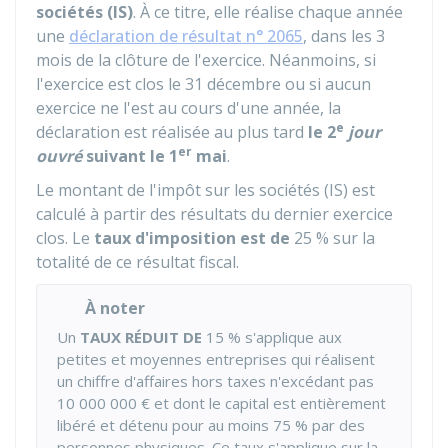
sociétés (IS)
. À ce titre, elle réalise chaque année
une
déclaration de résultat n° 2065
, dans les 3
mois de la clôture de l'exercice. Néanmoins, si
l'exercice est clos le 31 décembre ou si aucun
exercice ne l'est au cours d'une année, la
e
déclaration est réalisée au plus tard
le 2
jour
er
ouvré
suivant le 1
mai
.
Le montant de l'impôt sur les sociétés (IS) est
calculé à partir des résultats du dernier exercice
clos. Le
taux d'imposition est de
25 %
sur la
totalité de ce résultat fiscal.
À noter
Un
TAUX RÉDUIT DE
15 %
s'applique aux
petites et moyennes entreprises qui réalisent
un chiffre d'affaires hors taxes n'excédant pas
10 000 000 €
et dont le capital est entièrement
libéré et détenu pour au moins
75 %
par des
personnes physiques. Ce taux s'applique sur la