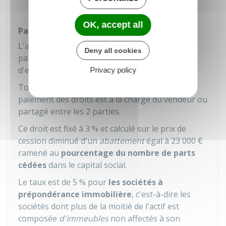
Service fiscal de l'enregistrement
OK, accept all
Paiement des droits d'enregistrement
L'acquisition de parts sociales donne lieu au
Deny all cookies
paiement
par le repreneur
d'un droit
d'enregistrement.
Privacy policy
Toutefois, l'acte de cession peut prévoir que le
paiement des droits est à la charge du vendeur ou
partagé entre les 2 parties.
Ce droit est fixé à
3 %
et calculé sur le prix de
cession diminué d'un
abattement
égal à
23 000 €
ramené au
pourcentage du nombre de parts
cédées
dans le capital social.
Le taux est de
5 %
pour
les sociétés à
prépondérance immobilière
, c'est-à-dire les
sociétés dont plus de la moitié de l'actif est
composée
d'immeubles
non affectés à son