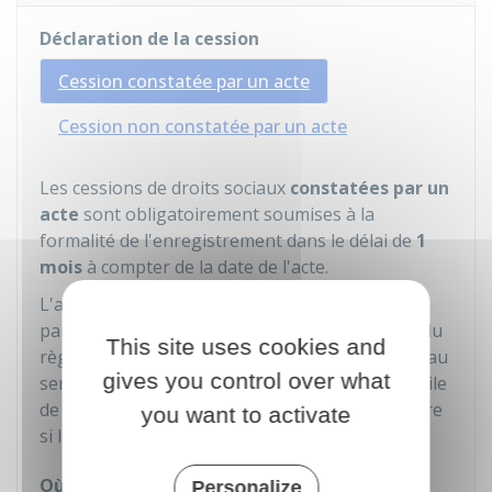
Déclaration de la cession
Cession constatée par un acte
Cession non constatée par un acte
Les cessions de droits sociaux
constatées par un
acte
sont obligatoirement soumises à la
formalité de l'enregistrement dans le délai de
1
mois
à compter de la date de l'acte.
L'acte de cession doit être déposé sur place ou
par courrier, en 2 exemplaires et accompagné du
This site uses cookies and
règlement des droits (par chèque ou virement) au
gives you control over what
service en charge de l'enregistrement du domicile
de l'une des parties ou de la résidence du notaire
you want to activate
si la cession est réalisée par acte notarié.
Où s'adresser ?
Personalize