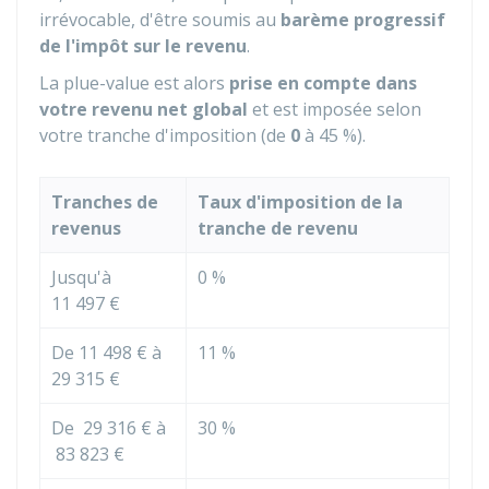
irrévocable, d'être soumis au
barème progressif
de l'impôt sur le revenu
.
La plue-value est alors
prise en compte dans
votre revenu net global
et est imposée selon
votre tranche d'imposition (de
0
à
45 %
).
Tranches de
Taux d'imposition de la
revenus
tranche de revenu
Jusqu'à
0 %
11 497 €
De
11 498 €
à
11 %
29 315 €
De
29 316 €
à
30 %
83 823 €