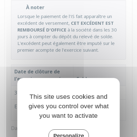
À noter
Lorsque le paiement de l'IS fait apparaître un
excédent de versement,
CET EXCÉDENT EST
REMBOURSÉ D'OFFICE
à la société dans les 30
jours à compter du dépôt du relevé de solde.
L'excédent peut également être imputé sur le
premier acompte de l'exercice suivant.
Date de clôture de
l'exercice concerné
Solde
31 décembre N-1
15 mai N
This site uses cookies and
gives you control over what
e
En cours d'année N
Le 15 du 4
mois
suivant la clôture
you want to activate
Date de paiement du solde de l'IS
Personalize