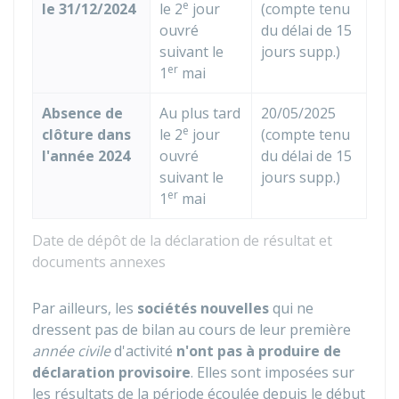
e
le 31/12/2024
le 2
jour
(compte tenu
ouvré
du délai de 15
suivant le
jours supp.)
er
1
mai
Absence de
Au plus tard
20/05/2025
e
clôture dans
le 2
jour
(compte tenu
l'année 2024
ouvré
du délai de 15
suivant le
jours supp.)
er
1
mai
Date de dépôt de la déclaration de résultat et
documents annexes
Par ailleurs, les
sociétés nouvelles
qui ne
dressent pas de bilan au cours de leur première
année civile
d'activité
n'ont pas à produire de
déclaration provisoire
. Elles sont imposées sur
les résultats de la période écoulée depuis le début