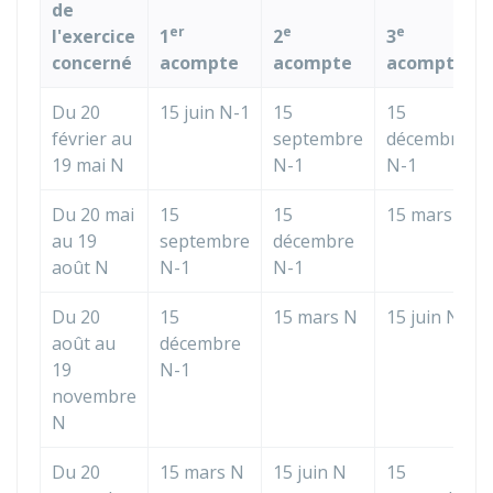
de
er
e
e
l'exercice
1
2
3
concerné
acompte
acompte
acompte
Du 20
15 juin N-1
15
15
février au
septembre
décembre
19 mai N
N-1
N-1
Du 20 mai
15
15
15 mars N
au 19
septembre
décembre
août N
N-1
N-1
Du 20
15
15 mars N
15 juin N
août au
décembre
19
N-1
novembre
N
Du 20
15 mars N
15 juin N
15