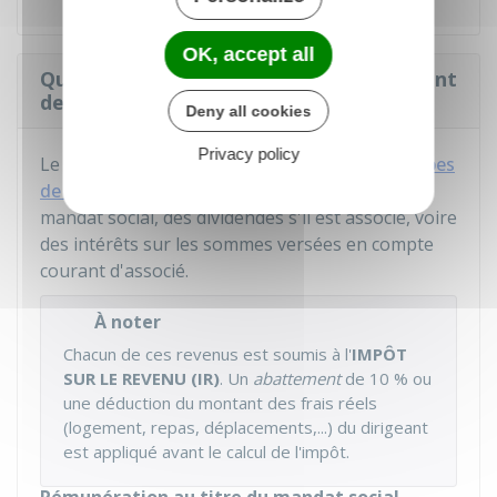
OK, accept all
Quel est le régime d'imposition du gérant
de SARL ?
Deny all cookies
Privacy policy
Le gérant de SARL peut percevoir
différents types
de revenus
: une rémunération au titre de son
mandat social, des dividendes s'il est associé, voire
des intérêts sur les sommes versées en compte
courant d'associé.
À noter
Chacun de ces revenus est soumis à l'
IMPÔT
SUR LE REVENU (IR)
. Un
abattement
de
10 %
ou
une déduction du montant des frais réels
(logement, repas, déplacements,...) du dirigeant
est appliqué avant le calcul de l'impôt.