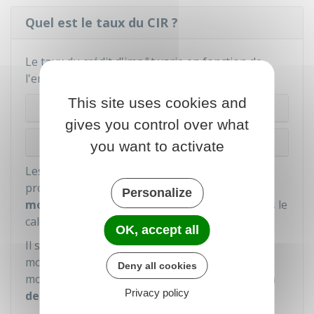
Quel est le taux du CIR ?
Le taux du crédit d'impôt varie en fonction de
l'endroit où l'entreprise est située :
This site uses cookies and
Métropole
gives you control over what
Département d'outre-mer
you want to activate
Les subventions publiques reçues pour les
projets de recherche doivent être
déduites du
Personalize
montant des dépenses
prises en compte dans le
calcul du CIR.
OK, accept all
Il s'agit des aides versées par les personnes
morales de
droit public
ou par les personnes
Deny all cookies
morales de
droit privé
chargées d'une
mission
Privacy policy
de service public
.